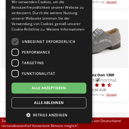
Wir verwenden Cookies, um die
[inkl. 19% MwSt zzgl.
]
[inkl. 19% MwSt zzgl.
]
Versand
Versand
Brautschuhe
Merlet
Benutzerfreundlichkeit unserer Website zu
verbessern. Durch die weitere Nutzung
unserer Webseite stimmen Sie der
Sneaker
Nueva Epoca
Verwendung von Cookies gemäß unserer
Cookie-Richtlinie zu.
Weitere Informationen
Untergrößen 33-35
Portdance
UNBEDINGT ERFORDERLICH
Übergrößen 43-44
RayRose
PERFORMANCE
Flexerinas
Rummos
TARGETING
FUNKTIONALITÄT
Top Tanz Madonna 3857
Top Tanz Don 1309
Rumpf
5,5 cm
normal
2,5 cm
normal
ALLE AKZEPTIEREN
SoDanca
139,90 EUR
139,90 EUR
[inkl. 19% MwSt zzgl.
]
[inkl. 19% MwSt zzgl.
]
Versand
Versand
ALLE ABLEHNEN
Suny
DETAILS ANZEIGEN
TopTanz
Zwischen 70,00 EUR und 800,00 EUR liefern wir innerhalb von Deutschland
1
versandkostenfrei! Kostenlose Retoure möglich
.