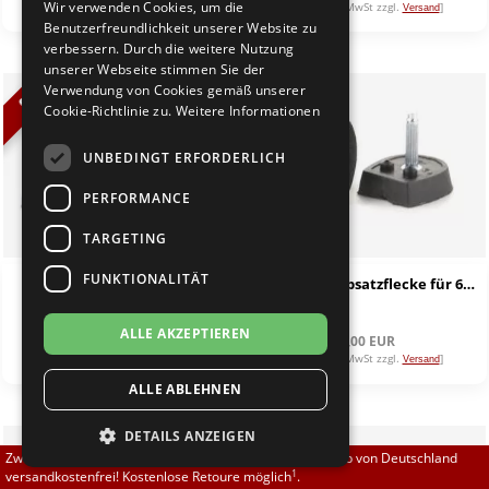
Wir verwenden Cookies, um die
[inkl. 19% MwSt zzgl.
]
[inkl. 19% MwSt zzgl.
]
Versand
Versand
Brautschuhe
Merlet
Benutzerfreundlichkeit unserer Website zu
verbessern. Durch die weitere Nutzung
unserer Webseite stimmen Sie der
Sneaker
Nueva Epoca
Verwendung von Cookies gemäß unserer
%
Cookie-Richtlinie zu.
Weitere Informationen
Untergrößen 33-35
Portdance
UNBEDINGT ERFORDERLICH
Übergrößen 43-44
RayRose
PERFORMANCE
Flexerinas
Rummos
TARGETING
FUNKTIONALITÄT
Anna Kern 5711 Savona
Anna Kern Absatzflecke für 6 cm-Absätze
Rumpf
2,0 cm
ALLE AKZEPTIEREN
SoDanca
145,00 EUR
101,15 EUR
4,00 EUR
[inkl. 19% MwSt zzgl.
]
[inkl. 19% MwSt zzgl.
]
Versand
Versand
ALLE ABLEHNEN
Suny
DETAILS ANZEIGEN
TopTanz
Zwischen 70,00 EUR und 800,00 EUR liefern wir innerhalb von Deutschland
1
versandkostenfrei! Kostenlose Retoure möglich
.