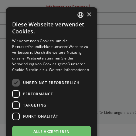
Brautschuhe
Merlet
1
Info kostenlose Retouren
×
Tanzschuh Berater
Sneaker
Nueva Epoca
Diese Webseite verwendet
GERMAN
Cookies.
Untergrößen 33-35
Portdance
GERMAN
Wir verwenden Cookies, um die
Benutzerfreundlichkeit unserer Website zu
Übergrößen 43-44
RayRose
verbessern. Durch die weitere Nutzung
unserer Webseite stimmen Sie der
Verwendung von Cookies gemäß unserer
Flexerinas
Rummos
Cookie-Richtlinie zu.
Weitere Informationen
Rumpf
UNBEDINGT ERFORDERLICH
PERFORMANCE
SoDanca
TARGETING
Suny
*Gilt für Lieferungen nach
FUNKTIONALITÄT
TopTanz
ALLE AKZEPTIEREN