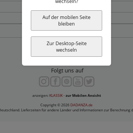
wechseln?
Widerrufsbelehrung & Widerrufsformular
Auf der mobilen Seite
Workshop finden
bleiben
Vertrag widerrufen
Zur Desktop-Seite
wechseln
Folgt uns auf
anzeigen:
-
zur Mobilen Ansicht
Copyright © 2026
DADANZA.de
 Deutschland. Lieferzeiten für andere Länder und Informationen zur Berechnung 