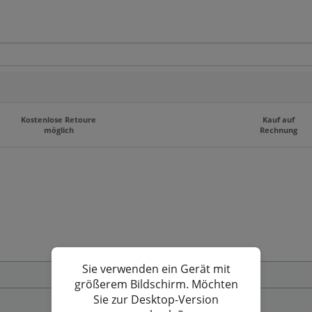
Kostenlose Retoure
Kauf auf
möglich
Rechnung
mfangreichen Sortiment.
Sie verwenden ein Gerät mit
Zahlungs- und Versandbedingungen
größerem Bildschirm. Möchten
Sie zur Desktop-Version
Privatsphäre und Datenschutz