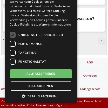
Wir verwenden Cookies, um die
Brautschuhe
Merlet
Benutzerfreundlichkeit unserer Website zu
verbessern. Durch die weitere Nutzung
unserer Webseite stimmen Sie der
Sneaker
Nueva Epoca
Ich habe mein Passwort vergessen – was tun?
Verwendung von Cookies gemäß unserer
Cookie-Richtlinie zu.
Weitere Informationen
Thema
Kundenkonto
Untergrößen 33-35
Portdance
UNBEDINGT ERFORDERLICH
Übergrößen 43-44
RayRose
1
von
3
Artikeln (Insgesamt
3
)
1
PERFORMANCE
Flexerinas
Rummos
TARGETING
FUNKTIONALITÄT
Impressum
Zahlungs- und
AGB
Rumpf
Versandbedingungen
ALLE AKZEPTIEREN
SoDanca
Kontakt
Privatsphäre und
Anmelden
Datenschutz
ALLE ABLEHNEN
Suny
1
Info kostenlose Retouren
Widerrufsbelehrung &
Ladengeschäft
Widerrufsformular
DETAILS ANZEIGEN
TopTanz
Zwischen 70,00 EUR und 800,00 EUR liefern wir innerhalb von Deutschland
Tanzschuh Berater
Workshop finden
Tanzpartner finden
1
versandkostenfrei! Kostenlose Retoure möglich
.