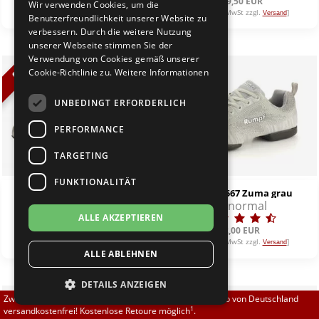
99,00 EUR
139,50 EUR
Wir verwenden Cookies, um die
Brautschuhe
Merlet
[inkl. 19% MwSt zzgl.
]
[inkl. 19% MwSt zzgl.
]
Versand
Versand
Benutzerfreundlichkeit unserer Website zu
verbessern. Durch die weitere Nutzung
unserer Webseite stimmen Sie der
Sneaker
Nueva Epoca
Verwendung von Cookies gemäß unserer
%
Cookie-Richtlinie zu.
Weitere Informationen
Untergrößen 33-35
Portdance
UNBEDINGT ERFORDERLICH
Übergrößen 43-44
RayRose
PERFORMANCE
Flexerinas
Rummos
TARGETING
FUNKTIONALITÄT
Rumpf
Diamant 183-005-605
Rumpf 1567 Zuma grau
1,2 cm
normal
normal
ALLE AKZEPTIEREN
SoDanca
139,50 EUR
125,55 EUR
92,00 EUR
[inkl. 19% MwSt zzgl.
]
[inkl. 19% MwSt zzgl.
]
Versand
Versand
ALLE ABLEHNEN
Suny
DETAILS ANZEIGEN
TopTanz
Zwischen 70,00 EUR und 800,00 EUR liefern wir innerhalb von Deutschland
1
versandkostenfrei! Kostenlose Retoure möglich
.