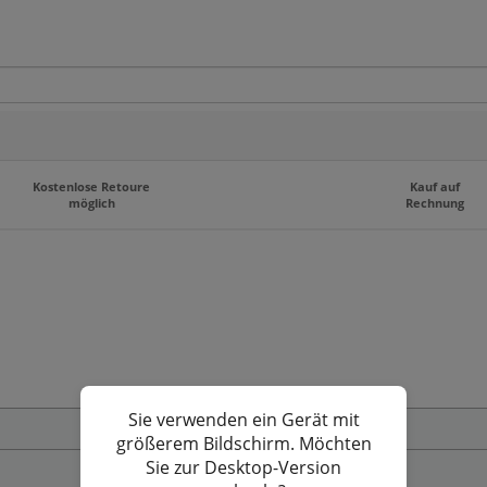
Kostenlose Retoure
Kauf auf
möglich
Rechnung
mfangreichen Sortiment.
Sie verwenden ein Gerät mit
Zahlungs- und Versandbedingungen
größerem Bildschirm. Möchten
Sie zur Desktop-Version
Privatsphäre und Datenschutz