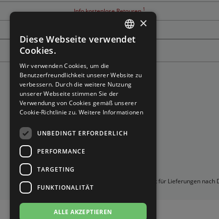
Brautschuhe
Merlet
1
Info kostenlose Retouren
×
Tanzschuh Berater
Sneaker
Nueva Epoca
Diese Webseite verwendet
GERMAN
Cookies.
Untergrößen 33-35
Portdance
GERMAN
Wir verwenden Cookies, um die
Benutzerfreundlichkeit unserer Website zu
Übergrößen 43-44
RayRose
verbessern. Durch die weitere Nutzung
unserer Webseite stimmen Sie der
Verwendung von Cookies gemäß unserer
Flexerinas
Rummos
Cookie-Richtlinie zu.
Weitere Informationen
Rumpf
UNBEDINGT ERFORDERLICH
PERFORMANCE
SoDanca
TARGETING
Suny
*Gilt für Lieferungen nach
FUNKTIONALITÄT
TopTanz
ALLE AKZEPTIEREN