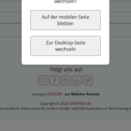
wechseln?
Widerrufsbelehrung & Widerrufsformular
Auf der mobilen Seite
Workshop finden
bleiben
Vertrag widerrufen
Zur Desktop-Seite
wechseln
Folgt uns auf
anzeigen:
-
zur Mobilen Ansicht
Copyright © 2026
DADANZA.de
 Deutschland. Lieferzeiten für andere Länder und Informationen zur Berechnung 