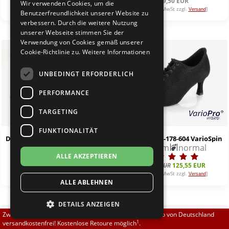
99,00 EUR
139,50 EUR
Wir verwenden Cookies, um die
Brautschuhe
Merlet
[inkl. 19% MwSt zzgl.
]
[inkl. 19% MwSt zzgl.
]
Versand
Versand
Benutzerfreundlichkeit unserer Website zu
verbessern. Durch die weitere Nutzung
unserer Webseite stimmen Sie der
Sneaker
Nueva Epoca
Verwendung von Cookies gemäß unserer
%
Cookie-Richtlinie zu.
Weitere Informationen
Untergrößen 33-35
Portdance
UNBEDINGT ERFORDERLICH
Übergrößen 43-44
RayRose
PERFORMANCE
Flexerinas
Rummos
TARGETING
FUNKTIONALITÄT
Rumpf
Diamant 188-234-587-Y VarioSpin PRO
Diamant 199-178-604 VarioSpin
3,7 cm
normal
5,0 cm
normal
ALLE AKZEPTIEREN
SoDanca
139,50 EUR
139,50 EUR
125,55 EUR
[inkl. 19% MwSt zzgl.
]
[inkl. 19% MwSt zzgl.
]
Versand
Versand
ALLE ABLEHNEN
Suny
DETAILS ANZEIGEN
TopTanz
Zwischen 70,00 EUR und 800,00 EUR liefern wir innerhalb von Deutschland
1
versandkostenfrei! Kostenlose Retoure möglich
.