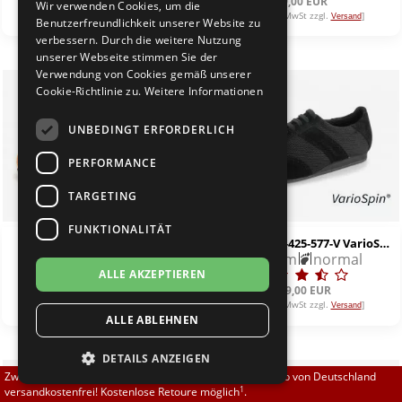
89,00 EUR
69,00 EUR
Wir verwenden Cookies, um die
Brautschuhe
Merlet
[inkl. 19% MwSt zzgl.
]
[inkl. 19% MwSt zzgl.
]
Versand
Versand
Benutzerfreundlichkeit unserer Website zu
verbessern. Durch die weitere Nutzung
unserer Webseite stimmen Sie der
Sneaker
Nueva Epoca
Verwendung von Cookies gemäß unserer
Cookie-Richtlinie zu.
Weitere Informationen
Untergrößen 33-35
Portdance
UNBEDINGT ERFORDERLICH
Übergrößen 43-44
RayRose
PERFORMANCE
Flexerinas
Rummos
TARGETING
FUNKTIONALITÄT
Rumpf
Top Tanz Sport-Dancer 1215
Diamant 192-425-577-V VarioSpin
1,0 cm
normal
1,5 cm
normal
ALLE AKZEPTIEREN
SoDanca
149,90 EUR
129,00 EUR
[inkl. 19% MwSt zzgl.
]
[inkl. 19% MwSt zzgl.
]
Versand
Versand
ALLE ABLEHNEN
Suny
DETAILS ANZEIGEN
TopTanz
Zwischen 70,00 EUR und 800,00 EUR liefern wir innerhalb von Deutschland
1
versandkostenfrei! Kostenlose Retoure möglich
.