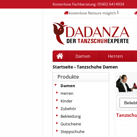
Kostenlose Fachberatung:
05402 6414934
1
kostenlose Retoure möglich
Damen
Herren
Startseite
Tanzschuhe Damen
»
Produkte
Damen
Herren
Kinder
Zubehör
Tanzschu
Bekleidung
Gutscheine
Steppschuhe