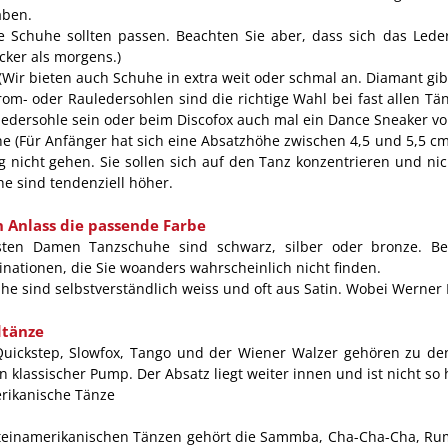
aben.
e Schuhe sollten passen. Beachten Sie aber, dass sich das Led
cker als morgens.)
(Wir bieten auch Schuhe in extra weit oder schmal an. Diamant gi
rom- oder Rauledersohlen sind die richtige Wahl bei fast allen T
tledersohle sein oder beim Discofox auch mal ein Dance Sneaker v
e (Für Anfänger hat sich eine Absatzhöhe zwischen 4,5 und 5,5 cm i
 nicht gehen. Sie sollen sich auf den Tanz konzentrieren und nic
e sind tendenziell höher.
n Anlass die passende Farbe
sten Damen Tanzschuhe sind schwarz, silber oder bronze. B
nationen, die Sie woanders wahrscheinlich nicht finden.
he sind selbstverständlich weiss und oft aus Satin. Wobei Werner K
dtänze
 Quickstep, Slowfox, Tango und der Wiener Walzer gehören zu d
n klassischer Pump. Der Absatz liegt weiter innen und ist nicht s
rikanische Tänze
teinamerikanischen Tänzen gehört die Sammba, Cha-Cha-Cha, Rum