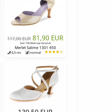
81,90 EUR
117,00 EUR
[inkl. 19% MwSt zzgl.
Versand
]
Merlet Salime 1301 450
6,5 cm
normal
139,50 EUR