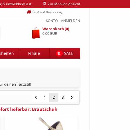
ig & umweltbewusst
Zur Mobilen Ansicht
Kauf auf Rechnung
KONTO
ANMELDEN
Warenkorb (0)
0,00 EUR
heiten
Filiale
SALE
%
r deinen Tanzstil!
1
2
3
ort lieferbar: Brautschuh