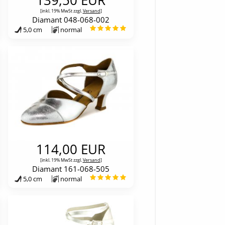
[inkl. 19% MwSt zzgl.
Versand
]
Diamant 048-068-002
5,0 cm
normal
114,00 EUR
[inkl. 19% MwSt zzgl.
Versand
]
Diamant 161-068-505
5,0 cm
normal