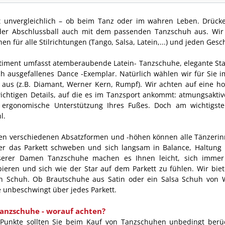
ist unvergleichlich – ob beim Tanz oder im wahren Leben. Drücken
oder Abschlussball auch mit dem passenden Tanzschuh aus. Wir
n für alle Stilrichtungen (Tango, Salsa, Latein,...) und jeden Ges
timent umfasst atemberaubende Latein- Tanzschuhe, elegante S
 ausgefallenes Dance -Exemplar. Natürlich wählen wir für Sie i
r aus (z.B. Diamant, Werner Kern, Rumpf). Wir achten auf eine h
ichtigen Details, auf die es im Tanzsport ankommt: atmungsaktive
ergonomische Unterstützung Ihres Fußes. Doch am wichtigsten 
l.
en verschiedenen Absatzformen und -höhen können alle Tänzerinn
er das Parkett schweben und sich langsam in Balance, Haltung 
serer Damen Tanzschuhe machen es Ihnen leicht, sich immer 
ieren und sich wie der Star auf dem Parkett zu fühlen. Wir bie
n Schuh. Ob Brautschuhe aus Satin oder ein Salsa Schuh von 
e unbeschwingt über jedes Parkett.
nzschuhe - worauf achten?
Punkte sollten Sie beim Kauf von Tanzschuhen unbedingt berüc