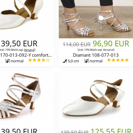
139,50 EUR
96,90 EUR
114,00 EUR
inkl. 19% MwSt zzgl.
Versand
]
[inkl. 19% MwSt zzgl.
Versand
]
Diamant 170-013-092-Y comfort Variospin
Diamant 108-077-013
normal
5,0 cm
normal
139,50 EUR
125,55 EUR
139,50 EUR