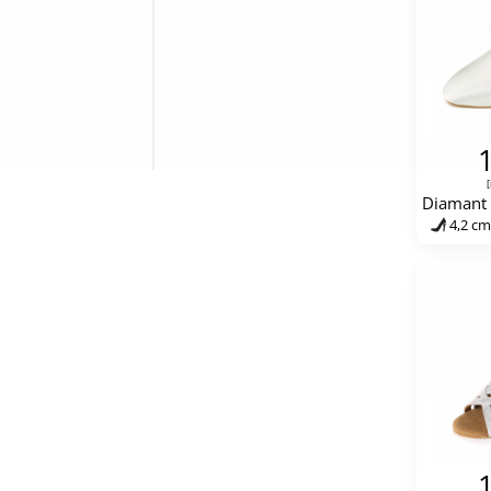
[
4,2 cm