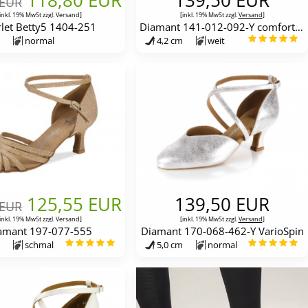
 EUR
inkl. 19% MwSt zzgl.
Versand
]
[inkl. 19% MwSt zzgl.
Versand
]
let Betty5 1404-251
Diamant 141-012-092-Y comfort Variospin
normal
4,2 cm
weit
125,55 EUR
139,50 EUR
 EUR
inkl. 19% MwSt zzgl.
Versand
]
[inkl. 19% MwSt zzgl.
Versand
]
amant 197-077-555
Diamant 170-068-462-Y VarioSpin
schmal
5,0 cm
normal