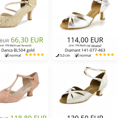
66,30 EUR
114,00 EUR
 EUR
inkl. 19% MwSt zzgl.
Versand
]
[inkl. 19% MwSt zzgl.
Versand
]
 Danca BL504 gold
Diamant 141-077-463
normal
5,0 cm
normal
118,80 EUR
139,50 EUR