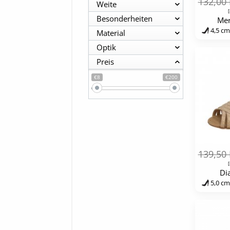
132,00
Weite
[
Besonderheiten
Mer
4,5 cm
Material
Optik
Preis
€8
€200
139,50
[
Di
5,0 cm