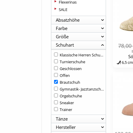
Flexerinas
SALE
Absatzhöhe
Farbe
Größe
Schuhart
78,00
[
Klassische Herren Schuhe
Só
Turnierschuhe
6,5 cm
Geschlossen
Offen
Brautschuh
Gymnastik- Jazztanzschuhe
Orgelschuhe
Sneaker
Trainer
Tänze
Hersteller