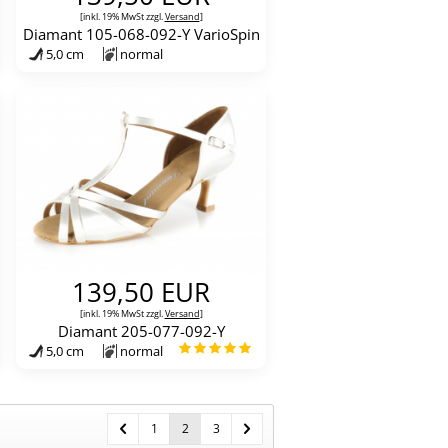
[inkl. 19% MwSt zzgl.
Versand
]
Diamant 105-068-092-Y VarioSpin
5,0 cm
normal
139,50 EUR
[inkl. 19% MwSt zzgl.
Versand
]
Diamant 205-077-092-Y
5,0 cm
normal
1
2
3