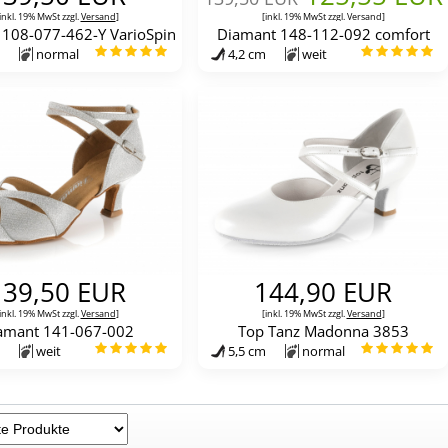
inkl. 19% MwSt zzgl.
Versand
]
[inkl. 19% MwSt zzgl.
Versand
]
108-077-462-Y VarioSpin
Diamant 148-112-092 comfort
normal
4,2 cm
weit
139,50 EUR
144,90 EUR
inkl. 19% MwSt zzgl.
Versand
]
[inkl. 19% MwSt zzgl.
Versand
]
amant 141-067-002
Top Tanz Madonna 3853
weit
5,5 cm
normal