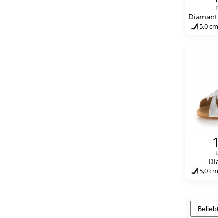
[
Diamant 
5,0 cm
[
Di
5,0 cm