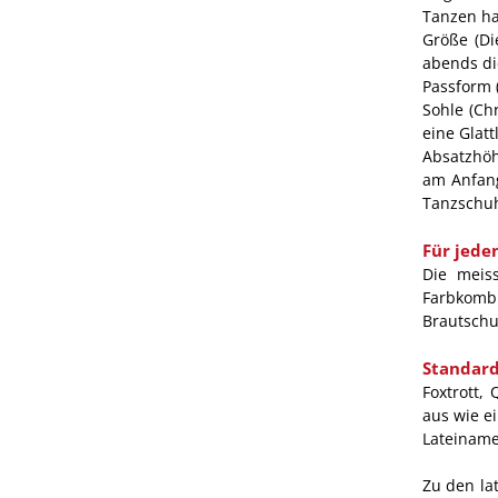
Tanzen h
Größe (Di
abends di
Passform 
Sohle (Ch
eine Glat
Absatzhöh
am Anfang
Tanzschuh
Für jede
Die meis
Farbkombi
Brautschu
Standar
Foxtrott,
aus wie ei
Lateiname
Zu den la