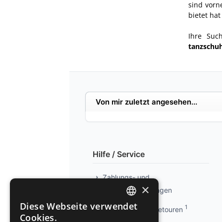
sind vorn
bietet ha
Ihre Suc
tanzschuh
Von mir zuletzt angesehen...
Hilfe / Service
Zahlungs- und
×
Versandbedingungen
Diese Webseite verwendet
1
Info kostenlose Retouren
GERMAN
Cookies.