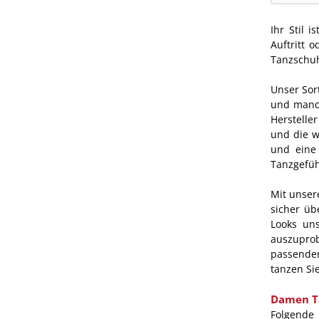
Ihr Stil 
Auftritt 
Tanzschuhe
Unser Sor
und manch
Herstelle
und die w
und eine 
Tanzgefüh
Mit unser
sicher üb
Looks un
auszuprob
passende
tanzen Si
Damen Ta
Folgende 