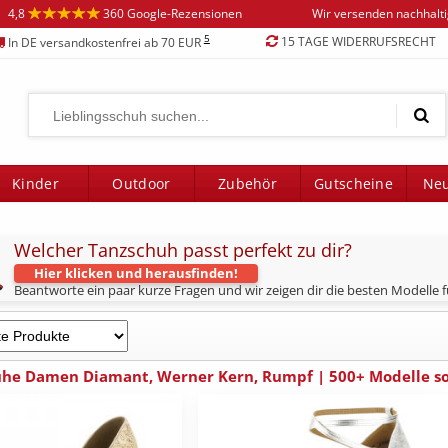
4,8
360 Google-Rezensionen
Wir versenden nachhalt
5
15 TAGE WIDERRUFSRECHT
In DE versandkostenfrei ab 70 EUR
Kinder
Outdoor
Zubehör
Gutscheine
Neu
Welcher Tanzschuh passt perfekt zu dir?
Hier klicken und herausfinden!
Beantworte ein paar kurze Fragen und wir zeigen dir die besten Modelle fü
he Damen Diamant, Werner Kern, Rumpf | 500+ Modelle sof