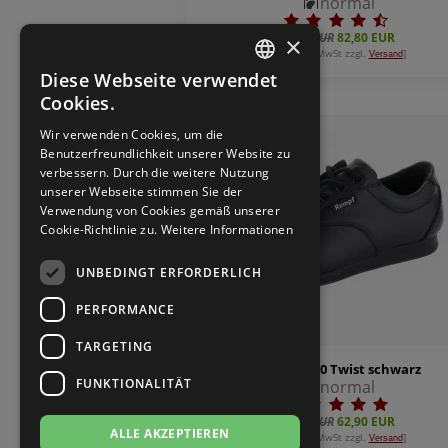
normal
Brautschuhe
Merlet
92,00 EUR
82,80 EUR
×
[inkl. 19% MwSt zzgl.
]
Versand
Sneaker
Nueva Epoca
Diese Webseite verwendet
GERMAN
Cookies.
Untergrößen 33-35
Portdance
GERMAN
%
Wir verwenden Cookies, um die
Benutzerfreundlichkeit unserer Website zu
Übergrößen 43-44
RayRose
verbessern. Durch die weitere Nutzung
unserer Webseite stimmen Sie der
Verwendung von Cookies gemäß unserer
Flexerinas
Rummos
Cookie-Richtlinie zu.
Weitere Informationen
Rumpf
UNBEDINGT ERFORDERLICH
PERFORMANCE
SoDanca
TARGETING
Suny
Rumpf 1660 Twist schwarz
FUNKTIONALITÄT
normal
TopTanz
79,00 EUR
62,90 EUR
ALLE AKZEPTIEREN
[inkl. 19% MwSt zzgl.
]
Versand