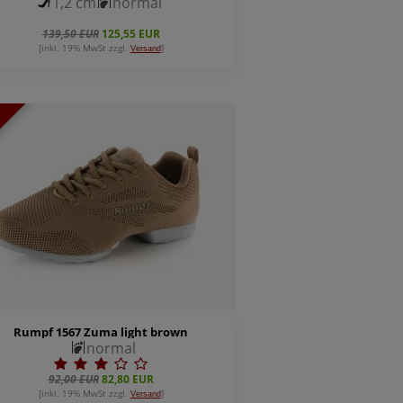
1,2 cm
normal
139,50 EUR
125,55 EUR
[inkl. 19% MwSt zzgl.
]
Versand
Rumpf 1567 Zuma light brown
normal
92,00 EUR
82,80 EUR
[inkl. 19% MwSt zzgl.
]
Versand