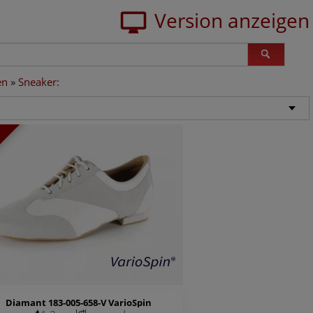
en
»
Sneaker:
Diamant 183-005-658-V VarioSpin