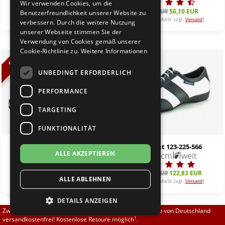
Wir verwenden Cookies, um die
Brautschuhe
Merlet
77,00 EUR
69,30 EUR
66,00 EUR
56,10 EUR
Benutzerfreundlichkeit unserer Website zu
[inkl. 19% MwSt zzgl.
]
[inkl. 19% MwSt zzgl.
]
Versand
Versand
verbessern. Durch die weitere Nutzung
unserer Webseite stimmen Sie der
Sneaker
Nueva Epoca
Verwendung von Cookies gemäß unserer
Cookie-Richtlinie zu.
Weitere Informationen
Untergrößen 33-35
Portdance
%
%
UNBEDINGT ERFORDERLICH
Übergrößen 43-44
RayRose
PERFORMANCE
Flexerinas
Rummos
TARGETING
FUNKTIONALITÄT
Rumpf
Top Tanz Sport-Dancer 1210
Diamant 123-225-566
ALLE AKZEPTIEREN
normal
2,5 cm
weit
SoDanca
149,90 EUR
134,91 EUR
144,50 EUR
122,83 EUR
ALLE ABLEHNEN
Suny
[inkl. 19% MwSt zzgl.
]
[inkl. 19% MwSt zzgl.
]
Versand
Versand
DETAILS ANZEIGEN
TopTanz
Zwischen 70,00 EUR und 800,00 EUR liefern wir innerhalb von Deutschland
1
versandkostenfrei! Kostenlose Retoure möglich
.