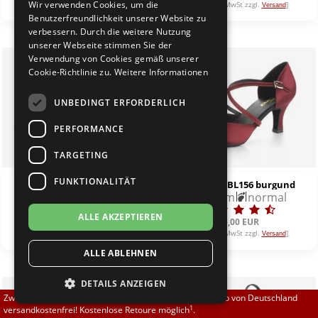
Wir verwenden Cookies, um die
[inkl. 19% MwSt zzgl.
]
[inkl. 19% MwSt zzgl.
]
Versand
Versand
Brautschuhe
Merlet
Benutzerfreundlichkeit unserer Website zu
verbessern. Durch die weitere Nutzung
unserer Webseite stimmen Sie der
Sneaker
Nueva Epoca
Verwendung von Cookies gemäß unserer
Cookie-Richtlinie zu.
Weitere Informationen
Untergrößen 33-35
Portdance
UNBEDINGT ERFORDERLICH
Übergrößen 43-44
RayRose
PERFORMANCE
Flexerinas
Rummos
TARGETING
FUNKTIONALITÄT
Só Danca CH791 silber
Só Danca BL156 burgund
Rumpf
4,0 cm
normal
6,5 cm
normal
ALLE AKZEPTIEREN
SoDanca
69,00 EUR
85,00 EUR
[inkl. 19% MwSt zzgl.
]
[inkl. 19% MwSt zzgl.
]
Versand
Versand
ALLE ABLEHNEN
Suny
DETAILS ANZEIGEN
TopTanz
%
Zwischen 70,00 EUR und 800,00 EUR liefern wir innerhalb von Deutschland
1
versandkostenfrei! Kostenlose Retoure möglich
.