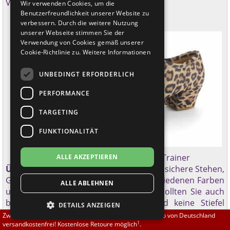
Vom Übungsschuh ...
Wir verwenden Cookies, um die
Brautschuhe
Merlet
Benutzerfreundlichkeit unserer Website zu
verbessern. Durch die weitere Nutzung
unserer Webseite stimmen Sie der
Sneaker
Nueva Epoca
Verwendung von Cookies gemäß unserer
Cookie-Richtlinie zu.
Weitere Informationen
Untergrößen 33-35
Portdance
UNBEDINGT ERFORDERLICH
Übergrößen 43-44
RayRose
PERFORMANCE
Flexerinas
Rummos
TARGETING
FUNKTIONALITÄT
Rumpf
Tango Schuhe - Trainer
ALLE AKZEPTIEREN
SoDanca
Übungsschuhe
(Trainer) erleichtern das sichere Stehen,
Gehen und Drehen. Es gibt sie in verschiedenen Farben
ALLE ABLEHNEN
Suny
und Materialien. Wie bei allen Tänzen sollten Sie auch
beim Tango keine Straßenschuhe und keine Stiefel
DETAILS ANZEIGEN
TopTanz
verwenden. Die
Trainingsschuhe
sind im Absatz sehr
Zwischen 70,00 EUR und 800,00 EUR liefern wir innerhalb von Deutschland
1
viel flacher und breiter gearbeitet als die klassischen
versandkostenfrei! Kostenlose Retoure möglich
.