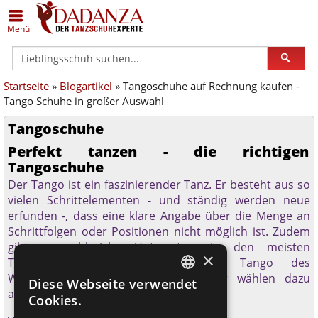
Zurück
Zurück
Zurück
Zurück
Zurück
Zurück
Menü
Alle Damenschuhe
Schuhe in Silber
Anna Kern
Alle Herrenschuhe
Schuhe in Übergrößen
Dance Art
Startseite
»
Blogartikel
» Tangoschuhe auf Rechnung kaufen -
Geschlossene Schuhe
Schuhe in Bronze/Kupfer
Bleyer
Klassische Herrenschuhe
Schuhe (breit)
Diamant
Tango Schuhe in großer Auswahl
Offene Schuhe
Schuhe in Schwarz
Bloch
Sneaker
Schuhe (schmal)
Merlet
Tangoschuhe
Perfekt tanzen - die richtigen
Trainer
Schuhe in Weiß
Dance Art
Lateinschuhe
Geteilte Sohle
Nueva Epoca
Tangoschuhe
Der Tango ist ein faszinierender Tanz. Er besteht aus so
Gymnastik / Jazz
Schuhe - schmal
Dancin Milano
Gymnastik- / Jazzschuhe
Einlagengeeignet
Portdance
vielen Schrittelementen - und ständig werden neue
erfunden -, dass eine klare Angabe über die Menge an
Gardestiefel
Schuhe - weit
Diamant
Gardestiefel
Rumpf
Schrittfolgen oder Positionen nicht möglich ist. Zudem
gibt es zahlreiche Unterarten. In den meisten
×
Orgelschuhe
Schuhe Hallux geeignet
Edward Moore
Orgelschuhe
TopTanz
Tanzschulen bei uns wird der Tango des
Welttanzprogramms gelehrt. Anfänger wählen dazu
Diese Webseite verwendet
GERMAN
andere
Tanzschuhe
als Geübte.
Steppschuhe
Schuhe flach
ExclusiveDanceShoes
Steppschuhe
Werner Kern
Cookies.
GERMAN