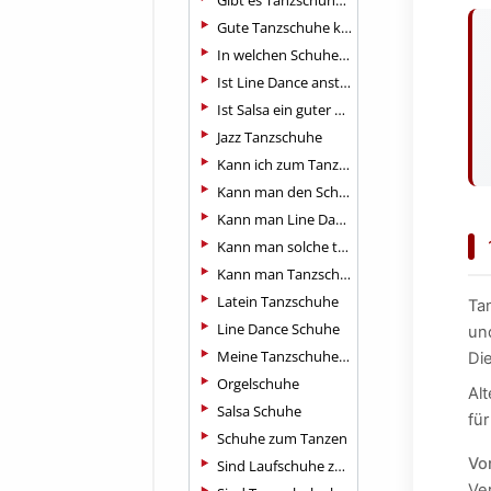
Gibt es Tanzschuhe auch für eher breite Füße?
Gute Tanzschuhe kaufen?
In welchen Schuhen kann man am besten tanzen?
Ist Line Dance anstrengend?
Ist Salsa ein guter Tanz für Anfänger?
Jazz Tanzschuhe
Kann ich zum Tanzen Jogginghosen tragen?
Kann man den Schuh hier auch in halben Größen bestellen?
Kann man Line Dance ohne Stiefel tanzen?
Kann man solche tanzschuhe eigentlich auch anderweitig, z.b. auf
Kann man Tanzschuhe auch im Alltag tragen?
Latein Tanzschuhe
Ta
Line Dance Schuhe
un
Meine Tanzschuhe aufrauen, pflegen und reinigen
Di
Orgelschuhe
Alt
Salsa Schuhe
fü
Schuhe zum Tanzen
Vor
Sind Laufschuhe zum Tanzen geeignet?
Ver