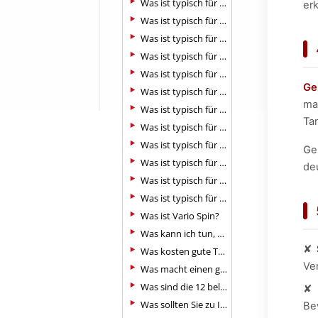
Was ist typisch für den Cha-Cha-Cha?
er
Was ist typisch für den Jive?
Was ist typisch für den Paso Doble?
Was ist typisch für den Tango (Standard)?
Was ist typisch für den Tango Argentino?
Ge
Was ist typisch für den Wiener Walzer?
ma
Was ist typisch für die Rumba?
Ta
Was ist typisch für die Samba?
Was ist typisch für Discofox?
Ge
Was ist typisch für Foxtrott und Quickstep?
deu
Was ist typisch für Langsamer Walzer?
Was ist typisch für Salsa?
Was ist Vario Spin?
Was kann ich tun, wenn meine Tanzschuhe stinken?
✘
Was kosten gute Tanzschuhe?
Ver
Was macht einen guten Tanzschuh aus?
Was sind die 12 beliebtesten Tänze in Deutschland?
Was sollten Sie zu Ihrer ersten Gesellschaftstanzstunde anziehen
Be