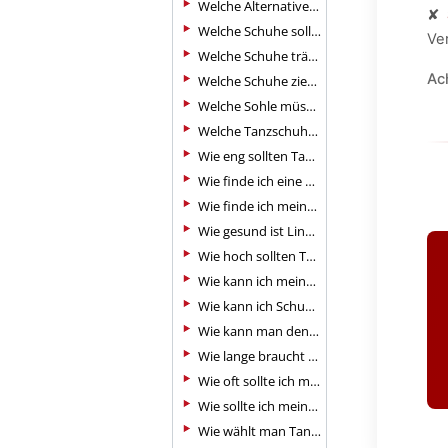
Welche Alternativen gibt es zu Tanzschuhen?
✘
Welche Schuhe sollte man in einem Tanzkurs für Anfänger tragen?
Ve
Welche Schuhe trägt man beim Tanzkurs?
Ac
Welche Schuhe zieht man zum Line Dance an?
Welche Sohle müssen Tanzschuhe haben?
Welche Tanzschuhe sind die besten?
Wie eng sollten Tanzschuhe sitzen?
Wie finde ich eine Tanzpartnerin?
Wie finde ich meine Tanzschuhgröße heraus?
Wie gesund ist Line Dance?
Wie hoch sollten Tanzschuhe sein?
Wie kann ich meine Bestellung ändern oder stornieren?
Wie kann ich Schuhe aufrauen, um sie rutschfester zu machen?
Wie kann man denn die Länge der Riemchen am besten kürzen?
Wie lange braucht man, um Line Dance zu lernen?
Wie oft sollte ich meine Tanzschuhe wechseln?
Wie sollte ich meine Haare für den Tanzunterricht tragen?
Wie wählt man Tanzsneaker aus?