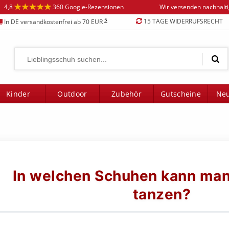
4,8
360 Google-Rezensionen
Wir versenden nachhalt
5
15 TAGE WIDERRUFSRECHT
In DE versandkostenfrei ab 70 EUR
Kinder
Outdoor
Zubehör
Gutscheine
Neu
In welchen Schuhen kann ma
tanzen?