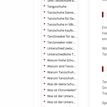
Sind Tanzschuhe bequemer als normale Schuhe?
Tangoschuhe
Tanzschuhe Damen flach
Tanzschuhe für Damen - Standard
Tanzschuhe in Silber: Die funkelnden Stars auf dem Parkett
Ei
Tanzschuhe kaufen: Tipps für den perfekter Start auf dem Parkett
Ha
TanzSneaker für sportliche Tänzer
ei
Tanzsneaker oder auch Dance Sneakers
Unterschied zwischen Standard- und Lateinschuhen
Wi
Unterschiedliche Tanzpartnerinen
Ta
Warum hohe Schuhe beim Tanzen?
Warum sind Tanzschuhe für Damen offen geschnitten?
Warum Tanzschuhe kaufen ?
Warum Tanzschuhe mit geteilter Sohle?
Ta
Was dir deine Schuhsohle sagt
Ge
Was ist Chromleder?
Tr
Was ist der Unterschied zwischen Standard und Latein Tanzschuhe?
Was ist der Unterschied zwischen Tanzschuhen und normalen Absätz
Sp