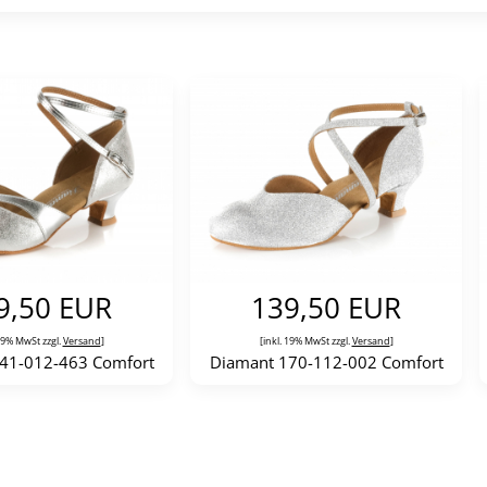
9,50 EUR
139,50 EUR
 19% MwSt zzgl.
Versand
]
[inkl. 19% MwSt zzgl.
Versand
]
41-012-463 Comfort
Diamant 170-112-002 Comfort