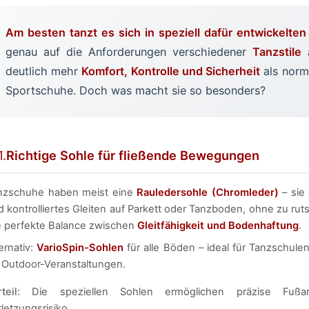
Am besten tanzt es sich in speziell dafür entwickelte
genau auf die Anforderungen verschiedener
Tanzstile
a
deutlich mehr
Komfort, Kontrolle und Sicherheit
als norm
Sportschuhe. Doch was macht sie so besonders?
1.
Richtige Sohle für fließende Bewegungen
nzschuhe haben meist eine
Rauledersohle (Chromleder)
– sie
d kontrolliertes Gleiten auf Parkett oder Tanzboden, ohne zu rut
e perfekte Balance zwischen
Gleitfähigkeit und Bodenhaftung
.
ernativ:
VarioSpin-Sohlen
für alle Böden – ideal für Tanzschule
r Outdoor-Veranstaltungen.
teil:
Die speziellen Sohlen ermöglichen präzise Fußa
letzungsrisiko.