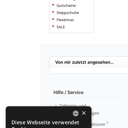
Gutscheine
Steppschuhe
Flexerinas
SALE
Von mir zuletzt angesehen...
Hilfe / Service
Zahlungs- und
×
Versandbedingungen
Diese Webseite verwendet
1
Info kostenlose Retouren
GERMAN