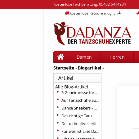
Kostenlose Fachberatung:
05402 6414934
1
kostenlose Retoure möglich
Damen
Herren
Startseite
Blogartikel
»
»
Artikel
Alle Blog-Artikel
5 Geheimnisse für Tanzschuhe, um Ihre beste Leistung zu erzielen
Auf Tanzschuhe außentaugliche Sohle anbringen?
Dance Sneakers - moderner Tanz braucht moderne Schuhe
Das richtige Tanz-Outfit für jeden Anlass
Der ultimative Leitfaden für Gesellschaftstanzschuhe
Für wen ist Line Dance geeignet?