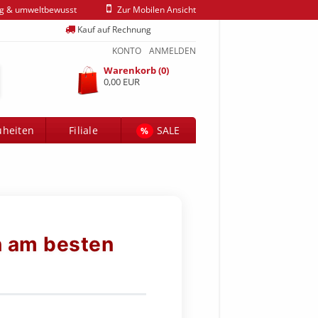
ig & umweltbewusst
Zur Mobilen Ansicht
Kauf auf Rechnung
KONTO
ANMELDEN
Warenkorb (0)
0,00 EUR
heiten
Filiale
SALE
%
n am besten