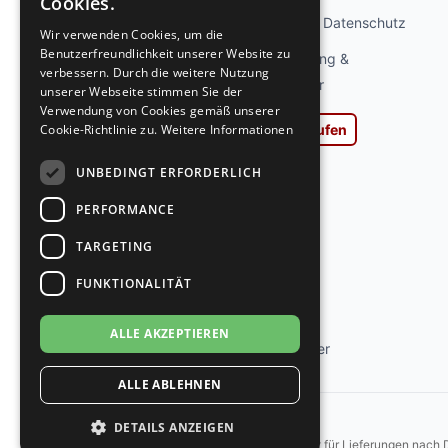
Cookies.
GERMAN
Privatsphäre und Datenschutz
Wir verwenden Cookies, um die
Benutzerfreundlichkeit unserer Website zu
Widerrufsbelehrung &
verbessern. Durch die weitere Nutzung
Widerrufsformular
unserer Webseite stimmen Sie der
Verwendung von Cookies gemäß unserer
Vertrag widerrufen
Cookie-Richtlinie zu.
Weitere Informationen
AGB
UNBEDINGT ERFORDERLICH
Impressum
PERFORMANCE
Ladengeschäft
TARGETING
Kontakt
FUNKTIONALITÄT
Jobs
ALLE AKZEPTIEREN
Tanzschuh Berater
ALLE ABLEHNEN
DETAILS ANZEIGEN
*Gilt für Lieferungen nach