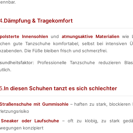
kennbar.
4.
Dämpfung & Tragekomfort
polsterte Innensohlen
und
atmungsaktive Materialien
wie L
chen gute Tanzschuhe komfortabel, selbst bei intensiven Ü
nzabenden. Die Füße bleiben frisch und schmerzfrei.
sundheitsfaktor:
Professionelle Tanzschuhe reduzieren Blas
tlich.
5.
In diesen Schuhen tanzt es sich schlechter
Straßenschuhe mit Gummisohle
– haften zu stark, blockiere
letzungsrisiko
✘
Sneaker oder Laufschuhe
– oft zu klobig, zu stark gedäm
wegungen konzipiert