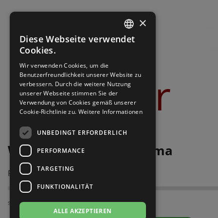
Brautschuhe
Merlet
×
Sneaker
Nueva Epoca
Diese Webseite verwendet
GERMAN
Cookies.
Untergrößen 33-35
Portdance
GERMAN
Wir verwenden Cookies, um die
Bilder
Benutzerfreundlichkeit unserer Website zu
Übergrößen 43-44
RayRose
verbessern. Durch die weitere Nutzung
unserer Webseite stimmen Sie der
Verwendung von Cookies gemäß unserer
Flexerinas
Rummos
Cookie-Richtlinie zu.
Weitere Informationen
Rumpf
UNBEDINGT ERFORDERLICH
Werner Kern 28065 Parma
PERFORMANCE
SoDanca
TARGETING
Passt am besten bei Fußweite:
Suny
FUNKTIONALITÄT
TopTanz
schmal
ALLE AKZEPTIEREN