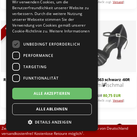
Wir verwenden Cookies, um die
[inkl. 19% MwSt zzgl.
]
[inkl. 19% MwSt zzgl.
]
Versand
Versand
Brautschuhe
Merlet
Benutzerfreundlichkeit unserer Website zu
verbessern. Durch die weitere Nutzung
unserer Webseite stimmen Sie der
Sneaker
Nueva Epoca
Verwendung von Cookies gemäß unserer
%
%
Cookie-Richtlinie zu.
Weitere Informationen
Untergrößen 33-35
Portdance
UNBEDINGT ERFORDERLICH
Übergrößen 43-44
RayRose
PERFORMANCE
Flexerinas
Rummos
TARGETING
FUNKTIONALITÄT
Rummos R550 schwarz/silber -60R
Rummos R563 schwarz -60R
Rumpf
6,0 cm
schmal
6,0 cm
schmal
ALLE AKZEPTIEREN
SoDanca
95,00 EUR
80,75 EUR
95,00 EUR
80,75 EUR
[inkl. 19% MwSt zzgl.
]
[inkl. 19% MwSt zzgl.
]
Versand
Versand
ALLE ABLEHNEN
Suny
DETAILS ANZEIGEN
TopTanz
%
%
Zwischen 70,00 EUR und 800,00 EUR liefern wir innerhalb von Deutschland
1
versandkostenfrei! Kostenlose Retoure möglich
.