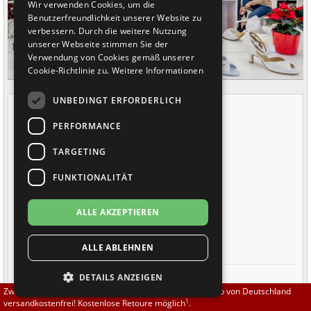
Wir verwenden Cookies, um die
Brautschuhe
Merlet
Benutzerfreundlichkeit unserer Website zu
verbessern. Durch die weitere Nutzung
unserer Webseite stimmen Sie der
Sneaker
Nueva Epoca
Verwendung von Cookies gemäß unserer
Cookie-Richtlinie zu.
Weitere Informationen
Untergrößen 33-35
Portdance
UNBEDINGT ERFORDERLICH
Öffnungszeiten
Übergrößen 43-44
RayRose
Montag
09:00 - 12:00
PERFORMANCE
Dienstag
09:00 - 12:00
Flexerinas
Rummos
TARGETING
Mittwoch
09:00 - 12:00 & 15:00 - 18:00
Donnerstag
09:00 - 12:00
FUNKTIONALITÄT
Rumpf
Freitag
09:00 - 12:00 & 15:00 - 18:00
Samstag
10:00 - 15:00
ALLE AKZEPTIEREN
Sowie nach Vereinbarung
SoDanca
ALLE ABLEHNEN
Suny
DETAILS ANZEIGEN
DADANZA
TopTanz
Zwischen 70,00 EUR und 800,00 EUR liefern wir innerhalb von Deutschland
Zum Eistruper Feld 1
1
versandkostenfrei! Kostenlose Retoure möglich
.
(neben Netto und KIK)