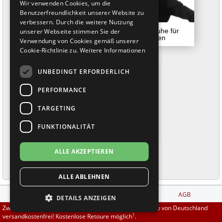
Wir verwenden Cookies, um die
Brautschuhe
Merlet
Benutzerfreundlichkeit unserer Website zu
verbessern. Durch die weitere Nutzung
unserer Webseite stimmen Sie der
Sneaker
Nueva Epoca
Verwendung von Cookies gemäß unserer
Cookie-Richtlinie zu.
Weitere Informationen
Untergrößen 33-35
Portdance
UNBEDINGT ERFORDERLICH
Übergrößen 43-44
RayRose
PERFORMANCE
Flexerinas
Rummos
TARGETING
FUNKTIONALITÄT
Rumpf
ALLE AKZEPTIEREN
SoDanca
ALLE ABLEHNEN
Suny
Impressum
Zahlungs- und
AGB
DETAILS ANZEIGEN
TopTanz
Versandbedingungen
Zwischen 70,00 EUR und 800,00 EUR liefern wir innerhalb von Deutschland
1
versandkostenfrei! Kostenlose Retoure möglich
.
Kontakt
Privatsphäre und
Anmelden