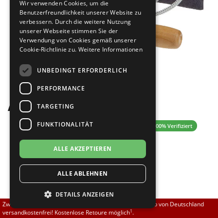
Wir verwenden Cookies, um die
Brautschuhe
Merlet
Benutzerfreundlichkeit unserer Website zu
verbessern. Durch die weitere Nutzung
unserer Webseite stimmen Sie der
Sneaker
Nueva Epoca
Verwendung von Cookies gemäß unserer
Cookie-Richtlinie zu.
Weitere Informationen
Untergrößen 33-35
Portdance
Bilder
UNBEDINGT ERFORDERLICH
Übergrößen 43-44
RayRose
PERFORMANCE
Aufrauhbürste
Flexerinas
Rummos
TARGETING
FUNKTIONALITÄT
4.76 (84 Bewertungen)
✓ 100% Verifiziert
Rumpf
ALLE AKZEPTIEREN
SoDanca
8,00 EUR
ALLE ABLEHNEN
Suny
[inkl. 19% MwSt zzgl.
]
Versand
DETAILS ANZEIGEN
Größe nicht auf Lager?
TopTanz
Zwischen 70,00 EUR und 800,00 EUR liefern wir innerhalb von Deutschland
Sofort lieferbar. Lieferzeit 1-3 Tage.
1
versandkostenfrei! Kostenlose Retoure möglich
.