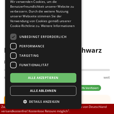
Wir verwenden Cookies, um die
Brautschuhe
Merlet
Benutzerfreundlichkeit unserer Website zu
verbessern. Durch die weitere Nutzung
unserer Webseite stimmen Sie der
Sneaker
Nueva Epoca
Verwendung von Cookies gemäß unserer
Cookie-Richtlinie zu.
Weitere Informationen
Bilder
Untergrößen 33-35
Portdance
UNBEDINGT ERFORDERLICH
Übergrößen 43-44
RayRose
PERFORMANCE
Diamant 202-005-615 schwarz
Flexerinas
Rummos
TARGETING
Passt am besten bei Fußweite:
FUNKTIONALITÄT
Rumpf
schmal
normal
weit
ALLE AKZEPTIEREN
SoDanca
4.50 (6 Bewertungen)
✓ 100% Verifiziert
ALLE ABLEHNEN
Suny
Hinweis:
Der Schuh fällt klein aus.
DETAILS ANZEIGEN
TopTanz
Zwischen 70,00 EUR und 800,00 EUR liefern wir innerhalb von Deutschland
Empfehlung: Bitte eine halbe Nummer größer
1
versandkostenfrei! Kostenlose Retoure möglich
.
bestellen.