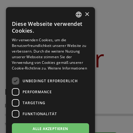
Brautschuhe
Merlet
×
Sneaker
Nueva Epoca
Diese Webseite verwendet
GERMAN
Cookies.
Untergrößen 33-35
Portdance
GERMAN
Wir verwenden Cookies, um die
Bilder
Benutzerfreundlichkeit unserer Website zu
Übergrößen 43-44
RayRose
verbessern. Durch die weitere Nutzung
unserer Webseite stimmen Sie der
Verwendung von Cookies gemäß unserer
Flexerinas
Rummos
Cookie-Richtlinie zu.
Weitere Informationen
Rumpf
UNBEDINGT ERFORDERLICH
Diamant 205-077-645
PERFORMANCE
SoDanca
TARGETING
Passt am besten bei Fußweite:
Suny
FUNKTIONALITÄT
TopTanz
schmal
ALLE AKZEPTIEREN