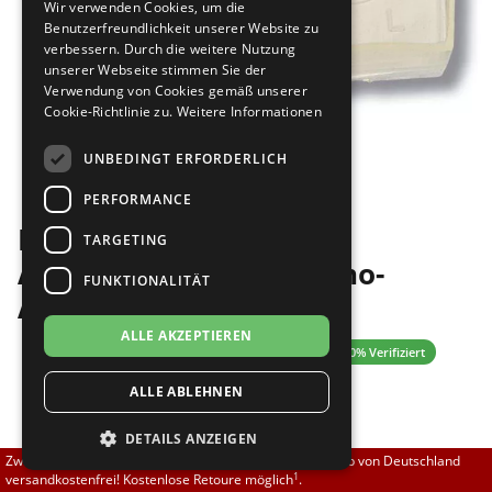
Wir verwenden Cookies, um die
Brautschuhe
Merlet
Benutzerfreundlichkeit unserer Website zu
verbessern. Durch die weitere Nutzung
unserer Webseite stimmen Sie der
Sneaker
Nueva Epoca
Verwendung von Cookies gemäß unserer
Cookie-Richtlinie zu.
Weitere Informationen
Untergrößen 33-35
Portdance
Bilder
UNBEDINGT ERFORDERLICH
Übergrößen 43-44
RayRose
PERFORMANCE
Diamant HW02995
Flexerinas
Rummos
TARGETING
Absatzschoner für Latino-
FUNKTIONALITÄT
Rumpf
Absätze
ALLE AKZEPTIEREN
SoDanca
4.57 (7 Bewertungen)
✓ 100% Verifiziert
ALLE ABLEHNEN
Suny
5,00 EUR
DETAILS ANZEIGEN
TopTanz
Zwischen 70,00 EUR und 800,00 EUR liefern wir innerhalb von Deutschland
1
versandkostenfrei! Kostenlose Retoure möglich
.
[inkl. 19% MwSt zzgl.
]
Versand