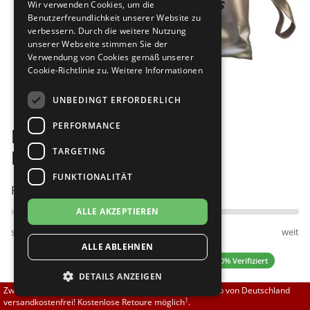
Wir verwenden Cookies, um die
Brautschuhe
Merlet
Benutzerfreundlichkeit unserer Website zu
verbessern. Durch die weitere Nutzung
unserer Webseite stimmen Sie der
Sneaker
Nueva Epoca
Verwendung von Cookies gemäß unserer
Cookie-Richtlinie zu.
Weitere Informationen
Bilder
Untergrößen 33-35
Portdance
UNBEDINGT ERFORDERLICH
Übergrößen 43-44
RayRose
PERFORMANCE
FLEXERINAS - faltbare
Flexerinas
Rummos
TARGETING
Ballerinas, silber
FUNKTIONALITÄT
Rumpf
Passt am besten bei Fußweite:
ALLE AKZEPTIEREN
SoDanca
schmal
normal
weit
ALLE ABLEHNEN
Suny
4.33 (6 Bewertungen)
✓ 100% Verifiziert
DETAILS ANZEIGEN
TopTanz
Zwischen 70,00 EUR und 800,00 EUR liefern wir innerhalb von Deutschland
1
versandkostenfrei! Kostenlose Retoure möglich
.