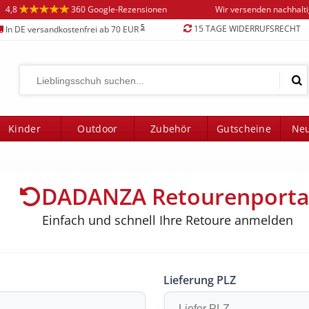
4,8
360 Google-Rezensionen
Wir versenden nachhalt
5
15 TAGE WIDERRUFSRECHT
In DE versandkostenfrei ab 70 EUR
Kinder
Outdoor
Zubehör
Gutscheine
Neu
DADANZA Retourenporta
Einfach und schnell Ihre Retoure anmelden
Lieferung PLZ