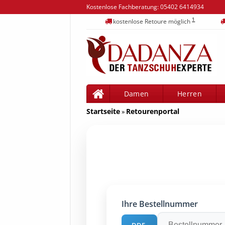
Kostenlose Fachberatung:
05402 6414934
1
kostenlose Retoure möglich
Damen
Herren
Startseite
Retourenportal
»
Ihre Bestellnummer
DDE-