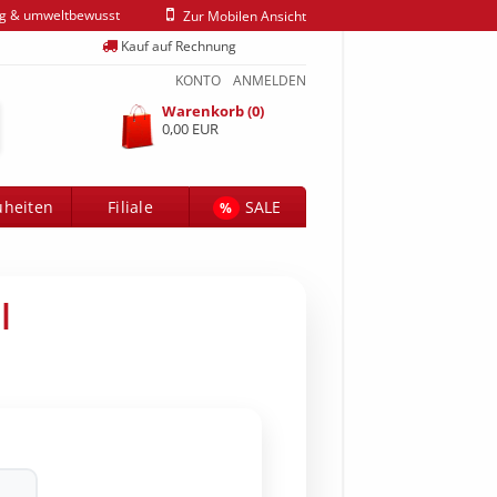
ig & umweltbewusst
Zur Mobilen Ansicht
Kauf auf Rechnung
KONTO
ANMELDEN
Warenkorb (0)
0,00 EUR
heiten
Filiale
SALE
%
l