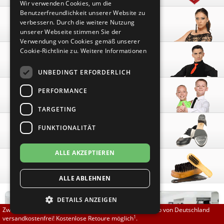
Wir verwenden Cookies, um die
Brautschuhe
Merlet
Benutzerfreundlichkeit unserer Website zu
Damen
verbessern. Durch die weitere Nutzung
unserer Webseite stimmen Sie der
Sneaker
Nueva Epoca
Verwendung von Cookies gemäß unserer
Cookie-Richtlinie zu.
Weitere Informationen
Herren
Untergrößen 33-35
Portdance
UNBEDINGT ERFORDERLICH
Übergrößen 43-44
RayRose
PERFORMANCE
Kinder
Flexerinas
Rummos
TARGETING
FUNKTIONALITÄT
Steppschuhe
Rumpf
ALLE AKZEPTIEREN
SoDanca
Zubehör
ALLE ABLEHNEN
Suny
DETAILS ANZEIGEN
TopTanz
Zwischen 70,00 EUR und 800,00 EUR liefern wir innerhalb von Deutschland
1
versandkostenfrei! Kostenlose Retoure möglich
.