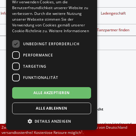
Datenschutz
Wir verwenden Cookies, um die
Brautschuhe
Merlet
Benutzerfreundlichkeit unserer Website zu
1
Info kostenlose Retouren
Widerrufsbelehrung &
Ladengeschäft
verbessern. Durch die weitere Nutzung
Widerrufsformular
unserer Webseite stimmen Sie der
Sneaker
Nueva Epoca
Verwendung von Cookies gemäß unserer
Tanzschuh Berater
Workshop finden
Tanzpartner finden
Cookie-Richtlinie zu.
Weitere Informationen
Untergrößen 33-35
Portdance
Vertrag widerrufen
UNBEDINGT ERFORDERLICH
Übergrößen 43-44
RayRose
PERFORMANCE
Flexerinas
Rummos
TARGETING
FUNKTIONALITÄT
Rumpf
Folgt uns auf
ALLE AKZEPTIEREN
SoDanca
ALLE ABLEHNEN
anzeigen:
-
zur Mobilen Ansicht
Suny
Copyright © 2026
DADANZA.de
DETAILS ANZEIGEN
*Gilt für Lieferungen nach Deutschland. Lieferzeiten für andere Länder und
TopTanz
Zwischen 70,00 EUR und 800,00 EUR liefern wir innerhalb von Deutschland
Informationen zur Berechnung des Liefertermins siehe
hier
.
1
versandkostenfrei! Kostenlose Retoure möglich
.