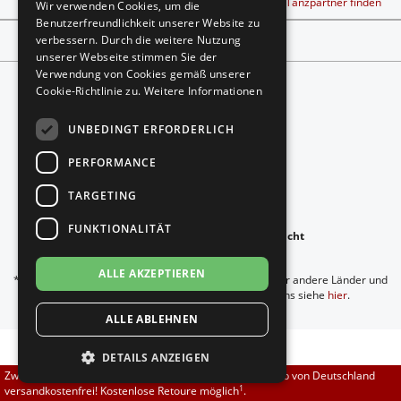
Tanzschuh Berater
Workshop finden
Tanzpartner finden
Wir verwenden Cookies, um die
Brautschuhe
Merlet
Benutzerfreundlichkeit unserer Website zu
verbessern. Durch die weitere Nutzung
Vertrag widerrufen
unserer Webseite stimmen Sie der
Sneaker
Nueva Epoca
Verwendung von Cookies gemäß unserer
Cookie-Richtlinie zu.
Weitere Informationen
Untergrößen 33-35
Portdance
UNBEDINGT ERFORDERLICH
Übergrößen 43-44
RayRose
Folgt uns auf
PERFORMANCE
Flexerinas
Rummos
TARGETING
FUNKTIONALITÄT
Rumpf
anzeigen:
-
zur Mobilen Ansicht
Copyright © 2026
DADANZA.de
ALLE AKZEPTIEREN
SoDanca
*Gilt für Lieferungen nach Deutschland. Lieferzeiten für andere Länder und
Informationen zur Berechnung des Liefertermins siehe
hier
.
ALLE ABLEHNEN
Suny
DETAILS ANZEIGEN
TopTanz
Zwischen 70,00 EUR und 800,00 EUR liefern wir innerhalb von Deutschland
1
versandkostenfrei! Kostenlose Retoure möglich
.