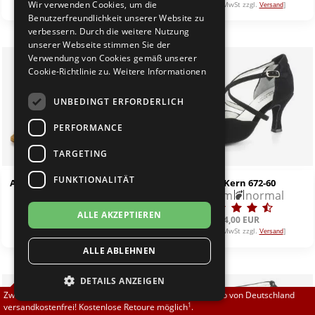
Wir verwenden Cookies, um die
[inkl. 19% MwSt zzgl.
]
[inkl. 19% MwSt zzgl.
]
Versand
Versand
Brautschuhe
Merlet
Benutzerfreundlichkeit unserer Website zu
verbessern. Durch die weitere Nutzung
unserer Webseite stimmen Sie der
Sneaker
Nueva Epoca
Verwendung von Cookies gemäß unserer
Cookie-Richtlinie zu.
Weitere Informationen
Untergrößen 33-35
Portdance
UNBEDINGT ERFORDERLICH
Übergrößen 43-44
RayRose
PERFORMANCE
Flexerinas
Rummos
TARGETING
FUNKTIONALITÄT
Anna Kern 908-50 Nappa silber
Anna Kern 672-60
Rumpf
5,0 cm
normal
6,0 cm
normal
ALLE AKZEPTIEREN
SoDanca
99,00 EUR
104,00 EUR
[inkl. 19% MwSt zzgl.
]
[inkl. 19% MwSt zzgl.
]
Versand
Versand
ALLE ABLEHNEN
Suny
DETAILS ANZEIGEN
TopTanz
%
Zwischen 70,00 EUR und 800,00 EUR liefern wir innerhalb von Deutschland
1
versandkostenfrei! Kostenlose Retoure möglich
.