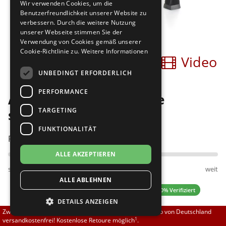
Wir verwenden Cookies, um die
Brautschuhe
Merlet
Benutzerfreundlichkeit unserer Website zu
verbessern. Durch die weitere Nutzung
unserer Webseite stimmen Sie der
Sneaker
Nueva Epoca
Verwendung von Cookies gemäß unserer
Cookie-Richtlinie zu.
Weitere Informationen
Bilder
Video
Untergrößen 33-35
Portdance
UNBEDINGT ERFORDERLICH
Übergrößen 43-44
RayRose
PERFORMANCE
Anna Kern 700-60 Suede
Flexerinas
Rummos
TARGETING
schwarz
FUNKTIONALITÄT
Rumpf
Passt am besten bei Fußweite:
ALLE AKZEPTIEREN
SoDanca
schmal
normal
weit
ALLE ABLEHNEN
Suny
4.00 (3 Bewertungen)
✓ 100% Verifiziert
DETAILS ANZEIGEN
TopTanz
Zwischen 70,00 EUR und 800,00 EUR liefern wir innerhalb von Deutschland
1
versandkostenfrei! Kostenlose Retoure möglich
.