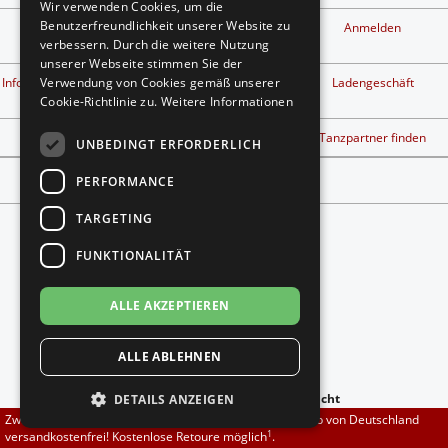
Wir verwenden Cookies, um die
Brautschuhe
Merlet
Benutzerfreundlichkeit unserer Website zu
Kontakt
Privatsphäre und
Anmelden
Datenschutz
verbessern. Durch die weitere Nutzung
unserer Webseite stimmen Sie der
Sneaker
Nueva Epoca
1
Info kostenlose Retouren
Widerrufsbelehrung &
Ladengeschäft
Verwendung von Cookies gemäß unserer
Widerrufsformular
Cookie-Richtlinie zu.
Weitere Informationen
Untergrößen 33-35
Portdance
Tanzschuh Berater
Workshop finden
Tanzpartner finden
UNBEDINGT ERFORDERLICH
Übergrößen 43-44
RayRose
Vertrag widerrufen
PERFORMANCE
Flexerinas
Rummos
TARGETING
FUNKTIONALITÄT
Rumpf
ALLE AKZEPTIEREN
Folgt uns auf
SoDanca
ALLE ABLEHNEN
Suny
anzeigen:
-
zur Mobilen Ansicht
DETAILS ANZEIGEN
TopTanz
Zwischen 70,00 EUR und 800,00 EUR liefern wir innerhalb von Deutschland
Copyright © 2026
DADANZA.de
1
versandkostenfrei! Kostenlose Retoure möglich
.
*Gilt für Lieferungen nach Deutschland. Lieferzeiten für andere Länder und