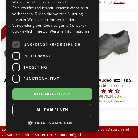
Wir verwenden Cookies, um die
[inkl. 19% MwSt zzgl.
]
[inkl. 19% MwSt zzgl.
]
Versand
Versand
Brautschuhe
Merlet
Benutzerfreundlichkeit unserer Website zu
verbessern. Durch die weitere Nutzung
unserer Webseite stimmen Sie der
Sneaker
Nueva Epoca
Verwendung von Cookies gemäß unserer
%
%
Cookie-Richtlinie zu.
Weitere Informationen
Untergrößen 33-35
Portdance
UNBEDINGT ERFORDERLICH
Übergrößen 43-44
RayRose
PERFORMANCE
Flexerinas
Rummos
TARGETING
FUNKTIONALITÄT
Bloch S0388L Tap Flex Steppschuh
Bloch S0381L Audeo Jazz Tap Steppschuh
Rumpf
2,0 cm
normal
2,0 cm
normal
ALLE AKZEPTIEREN
SoDanca
86,00 EUR
60,20 EUR
88,00 EUR
79,20 EUR
[inkl. 19% MwSt zzgl.
]
[inkl. 19% MwSt zzgl.
]
Versand
Versand
ALLE ABLEHNEN
Suny
DETAILS ANZEIGEN
TopTanz
Zwischen 70,00 EUR und 800,00 EUR liefern wir innerhalb von Deutschland
1
versandkostenfrei! Kostenlose Retoure möglich
.