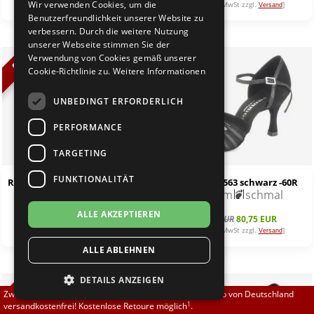
Wir verwenden Cookies, um die
[inkl. 19% MwSt zzgl.
]
[inkl. 19% MwSt zzgl.
]
Versand
Versand
Brautschuhe
Merlet
Benutzerfreundlichkeit unserer Website zu
verbessern. Durch die weitere Nutzung
unserer Webseite stimmen Sie der
Sneaker
Nueva Epoca
Verwendung von Cookies gemäß unserer
%
%
Cookie-Richtlinie zu.
Weitere Informationen
Untergrößen 33-35
Portdance
UNBEDINGT ERFORDERLICH
Übergrößen 43-44
RayRose
PERFORMANCE
Flexerinas
Rummos
TARGETING
FUNKTIONALITÄT
Rummos R550 schwarz/silber -60R
Rummos R563 schwarz -60R
Rumpf
6,0 cm
schmal
6,0 cm
schmal
ALLE AKZEPTIEREN
SoDanca
95,00 EUR
80,75 EUR
95,00 EUR
80,75 EUR
[inkl. 19% MwSt zzgl.
]
[inkl. 19% MwSt zzgl.
]
Versand
Versand
ALLE ABLEHNEN
Suny
DETAILS ANZEIGEN
TopTanz
%
%
Zwischen 70,00 EUR und 800,00 EUR liefern wir innerhalb von Deutschland
1
versandkostenfrei! Kostenlose Retoure möglich
.