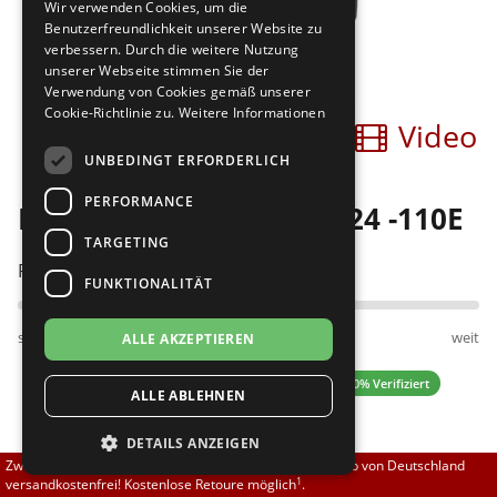
Wir verwenden Cookies, um die
Brautschuhe
Merlet
Benutzerfreundlichkeit unserer Website zu
verbessern. Durch die weitere Nutzung
unserer Webseite stimmen Sie der
Sneaker
Nueva Epoca
Verwendung von Cookies gemäß unserer
Cookie-Richtlinie zu.
Weitere Informationen
Bilder
Video
Untergrößen 33-35
Portdance
UNBEDINGT ERFORDERLICH
Übergrößen 43-44
RayRose
PERFORMANCE
Rummos Kizomba 231/24 -110E
Flexerinas
Rummos
TARGETING
Passt am besten bei Fußweite:
FUNKTIONALITÄT
Rumpf
schmal
normal
weit
ALLE AKZEPTIEREN
SoDanca
4.67 (3 Bewertungen)
✓ 100% Verifiziert
ALLE ABLEHNEN
Suny
DETAILS ANZEIGEN
TopTanz
103,70 EUR
Zwischen 70,00 EUR und 800,00 EUR liefern wir innerhalb von Deutschland
122,00 EUR
1
versandkostenfrei! Kostenlose Retoure möglich
.