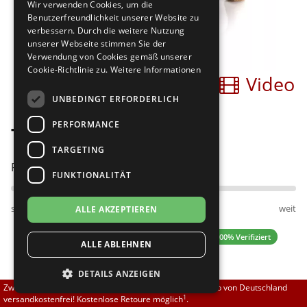
Wir verwenden Cookies, um die
Brautschuhe
Merlet
Benutzerfreundlichkeit unserer Website zu
verbessern. Durch die weitere Nutzung
unserer Webseite stimmen Sie der
Sneaker
Nueva Epoca
Verwendung von Cookies gemäß unserer
Cookie-Richtlinie zu.
Weitere Informationen
Bilder
Video
Untergrößen 33-35
Portdance
UNBEDINGT ERFORDERLICH
Übergrößen 43-44
RayRose
PERFORMANCE
Top Tanz Queen 2759
Flexerinas
Rummos
TARGETING
Passt am besten bei Fußweite:
FUNKTIONALITÄT
Rumpf
schmal
normal
weit
ALLE AKZEPTIEREN
SoDanca
4.67 (46 Bewertungen)
✓ 100% Verifiziert
ALLE ABLEHNEN
Suny
DETAILS ANZEIGEN
TopTanz
129,90 EUR
Zwischen 70,00 EUR und 800,00 EUR liefern wir innerhalb von Deutschland
1
versandkostenfrei! Kostenlose Retoure möglich
.