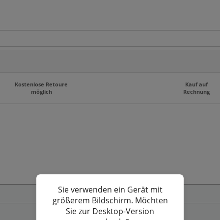
Kostenlose Retoure
Kauf auf
möglich
Rechnung
mfangreichen Sortiment.
Sie verwenden ein Gerät mit
Zahlungs- und Versandbedingungen
größerem Bildschirm. Möchten
Sie zur Desktop-Version
Privatsphäre und Datenschutz