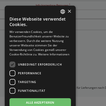
Brautschuhe
Merlet
1
Info kostenlose Retouren
×
Tanzschuh Berater
Sneaker
Nueva Epoca
Diese Webseite verwendet
GERMAN
Cookies.
Untergrößen 33-35
Portdance
GERMAN
Wir verwenden Cookies, um die
Benutzerfreundlichkeit unserer Website zu
Übergrößen 43-44
RayRose
verbessern. Durch die weitere Nutzung
unserer Webseite stimmen Sie der
Verwendung von Cookies gemäß unserer
Flexerinas
Rummos
Cookie-Richtlinie zu.
Weitere Informationen
Rumpf
UNBEDINGT ERFORDERLICH
PERFORMANCE
SoDanca
TARGETING
Suny
*Gilt für Lieferungen nach
FUNKTIONALITÄT
TopTanz
ALLE AKZEPTIEREN