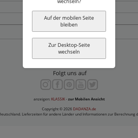
wechseln?
Widerrufsbelehrung & Widerrufsformular
Auf der mobilen Seite
Workshop finden
bleiben
Vertrag widerrufen
Zur Desktop-Seite
wechseln
Folgt uns auf
anzeigen:
-
zur Mobilen Ansicht
Copyright © 2026
DADANZA.de
 Deutschland. Lieferzeiten für andere Länder und Informationen zur Berechnung 