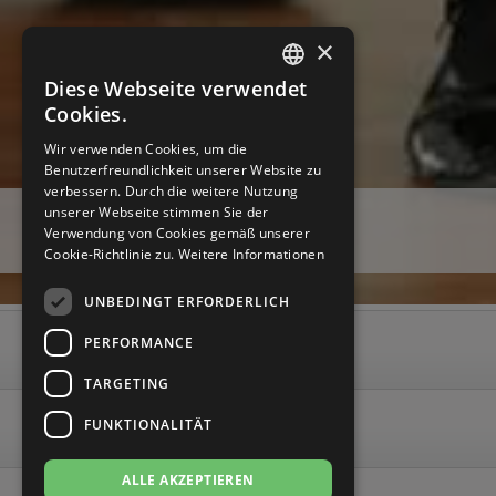
Brautschuhe
Merlet
×
Sneaker
Nueva Epoca
Diese Webseite verwendet
GERMAN
Cookies.
Untergrößen 33-35
Portdance
GERMAN
Wir verwenden Cookies, um die
Benutzerfreundlichkeit unserer Website zu
Übergrößen 43-44
RayRose
verbessern. Durch die weitere Nutzung
unserer Webseite stimmen Sie der
Zum Tanzschuh Berater - Hier klicken!
Verwendung von Cookies gemäß unserer
Flexerinas
Rummos
Cookie-Richtlinie zu.
Weitere Informationen
(Über 800 Modelle von 16 Marken auf Lager)
Rumpf
UNBEDINGT ERFORDERLICH
PERFORMANCE
SoDanca
Neuheiten
TARGETING
Suny
Angebote
FUNKTIONALITÄT
TopTanz
ALLE AKZEPTIEREN