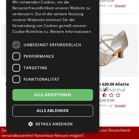
144,00 EUR
149,00 EUR
Wir verwenden Cookies, um die
Brautschuhe
Merlet
[inkl. 19% MwSt zzgl.
]
[inkl. 19% MwSt zzgl.
]
Versand
Versand
Benutzerfreundlichkeit unserer Website zu
verbessern. Durch die weitere Nutzung
unserer Webseite stimmen Sie der
Sneaker
Nueva Epoca
Verwendung von Cookies gemäß unserer
Cookie-Richtlinie zu.
Weitere Informationen
Untergrößen 33-35
Portdance
UNBEDINGT ERFORDERLICH
Übergrößen 43-44
RayRose
PERFORMANCE
Flexerinas
Rummos
TARGETING
FUNKTIONALITÄT
Rumpf
Diamant 035-012-525 comfort
Anna Kern 620-50 Aliette
4,2 cm
weit
5,0 cm
normal
ALLE AKZEPTIEREN
SoDanca
139,50 EUR
104,00 EUR
[inkl. 19% MwSt zzgl.
]
[inkl. 19% MwSt zzgl.
]
Versand
Versand
ALLE ABLEHNEN
Suny
DETAILS ANZEIGEN
TopTanz
Zwischen 70,00 EUR und 800,00 EUR liefern wir innerhalb von Deutschland
1
versandkostenfrei! Kostenlose Retoure möglich
.