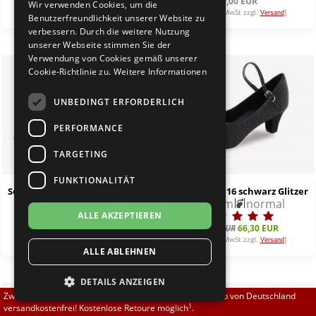
78,00 EUR
69,00 EUR
Wir verwenden Cookies, um die
Brautschuhe
Merlet
[inkl. 19% MwSt zzgl.
]
[inkl. 19% MwSt zzgl.
]
Versand
Versand
Benutzerfreundlichkeit unserer Website zu
verbessern. Durch die weitere Nutzung
unserer Webseite stimmen Sie der
Sneaker
Nueva Epoca
Verwendung von Cookies gemäß unserer
%
Cookie-Richtlinie zu.
Weitere Informationen
Untergrößen 33-35
Portdance
UNBEDINGT ERFORDERLICH
Übergrößen 43-44
RayRose
PERFORMANCE
Flexerinas
Rummos
TARGETING
FUNKTIONALITÄT
Rumpf
Só Danca CH792W schwarz WEIT
Só Danca BL116 schwarz Glitzer
5,0 cm
weit
3,8 cm
normal
ALLE AKZEPTIEREN
SoDanca
69,00 EUR
78,00 EUR
66,30 EUR
[inkl. 19% MwSt zzgl.
]
[inkl. 19% MwSt zzgl.
]
Versand
Versand
ALLE ABLEHNEN
Suny
DETAILS ANZEIGEN
TopTanz
Zwischen 70,00 EUR und 800,00 EUR liefern wir innerhalb von Deutschland
1
versandkostenfrei! Kostenlose Retoure möglich
.