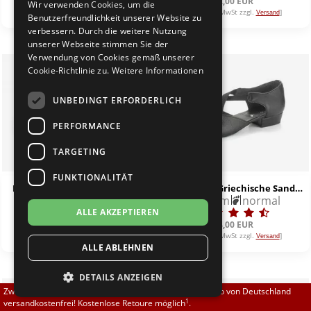
92,00 EUR
92,00 EUR
Wir verwenden Cookies, um die
Brautschuhe
Merlet
[inkl. 19% MwSt zzgl.
]
[inkl. 19% MwSt zzgl.
]
Versand
Versand
Benutzerfreundlichkeit unserer Website zu
verbessern. Durch die weitere Nutzung
unserer Webseite stimmen Sie der
Sneaker
Nueva Epoca
Verwendung von Cookies gemäß unserer
Cookie-Richtlinie zu.
Weitere Informationen
Untergrößen 33-35
Portdance
UNBEDINGT ERFORDERLICH
Übergrößen 43-44
RayRose
PERFORMANCE
Flexerinas
Rummos
TARGETING
FUNKTIONALITÄT
Rumpf
Rumpf 1533 LA Sneaker weiss
Rumpf 1313 Griechische Sandale
normal
2,0 cm
normal
ALLE AKZEPTIEREN
SoDanca
85,00 EUR
74,00 EUR
[inkl. 19% MwSt zzgl.
]
[inkl. 19% MwSt zzgl.
]
Versand
Versand
ALLE ABLEHNEN
Suny
DETAILS ANZEIGEN
TopTanz
Zwischen 70,00 EUR und 800,00 EUR liefern wir innerhalb von Deutschland
1
versandkostenfrei! Kostenlose Retoure möglich
.