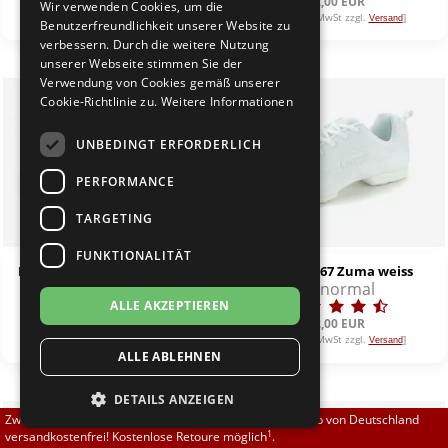
92,00 EUR
92,00 EUR
Wir verwenden Cookies, um die
Brautschuhe
Merlet
[inkl. 19% MwSt zzgl.
]
[inkl. 19% MwSt zzgl.
]
Versand
Versand
Benutzerfreundlichkeit unserer Website zu
verbessern. Durch die weitere Nutzung
unserer Webseite stimmen Sie der
Sneaker
Nueva Epoca
Verwendung von Cookies gemäß unserer
Cookie-Richtlinie zu.
Weitere Informationen
Untergrößen 33-35
Portdance
UNBEDINGT ERFORDERLICH
Übergrößen 43-44
RayRose
PERFORMANCE
Flexerinas
Rummos
TARGETING
FUNKTIONALITÄT
Rumpf
Rumpf 1533 LA Sneaker weiss
Rumpf 1567 Zuma weiss
normal
normal
ALLE AKZEPTIEREN
SoDanca
85,00 EUR
92,00 EUR
[inkl. 19% MwSt zzgl.
]
[inkl. 19% MwSt zzgl.
]
Versand
Versand
ALLE ABLEHNEN
Suny
DETAILS ANZEIGEN
TopTanz
Zwischen 70,00 EUR und 800,00 EUR liefern wir innerhalb von Deutschland
1
versandkostenfrei! Kostenlose Retoure möglich
.