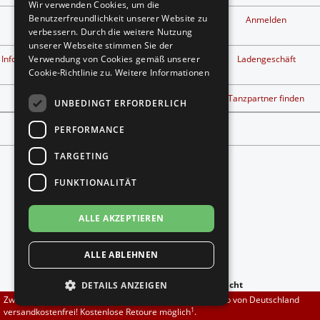
Wir verwenden Cookies, um die
Brautschuhe
Merlet
Benutzerfreundlichkeit unserer Website zu
Kontakt
Privatsphäre und
Anmelden
Datenschutz
verbessern. Durch die weitere Nutzung
unserer Webseite stimmen Sie der
Sneaker
Nueva Epoca
1
Info kostenlose Retouren
Widerrufsbelehrung &
Ladengeschäft
Verwendung von Cookies gemäß unserer
Widerrufsformular
Cookie-Richtlinie zu.
Weitere Informationen
Untergrößen 33-35
Portdance
Tanzschuh Berater
Workshop finden
Tanzpartner finden
UNBEDINGT ERFORDERLICH
Übergrößen 43-44
RayRose
Vertrag widerrufen
PERFORMANCE
Flexerinas
Rummos
TARGETING
FUNKTIONALITÄT
Rumpf
ALLE AKZEPTIEREN
Folgt uns auf
SoDanca
ALLE ABLEHNEN
Suny
anzeigen:
-
zur Mobilen Ansicht
DETAILS ANZEIGEN
TopTanz
Zwischen 70,00 EUR und 800,00 EUR liefern wir innerhalb von Deutschland
Copyright © 2026
DADANZA.de
1
versandkostenfrei! Kostenlose Retoure möglich
.
*Gilt für Lieferungen nach Deutschland. Lieferzeiten für andere Länder und