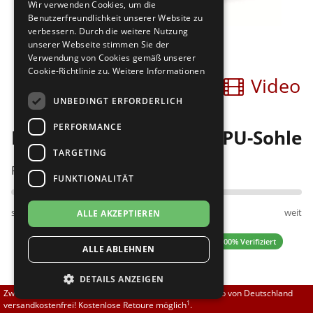
Wir verwenden Cookies, um die
Brautschuhe
Merlet
Benutzerfreundlichkeit unserer Website zu
verbessern. Durch die weitere Nutzung
unserer Webseite stimmen Sie der
Sneaker
Nueva Epoca
Verwendung von Cookies gemäß unserer
Cookie-Richtlinie zu.
Weitere Informationen
Bilder
Video
Untergrößen 33-35
Portdance
UNBEDINGT ERFORDERLICH
Übergrößen 43-44
RayRose
PERFORMANCE
PortDance 01 Fashion - PU-Sohle
Flexerinas
Rummos
TARGETING
Passt am besten bei Fußweite:
FUNKTIONALITÄT
Rumpf
schmal
normal
weit
ALLE AKZEPTIEREN
SoDanca
4.94 (16 Bewertungen)
✓ 100% Verifiziert
ALLE ABLEHNEN
Suny
DETAILS ANZEIGEN
TopTanz
139,00 EUR
Zwischen 70,00 EUR und 800,00 EUR liefern wir innerhalb von Deutschland
1
versandkostenfrei! Kostenlose Retoure möglich
.