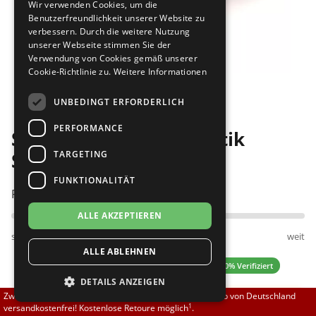
Wir verwenden Cookies, um die
Brautschuhe
Merlet
Benutzerfreundlichkeit unserer Website zu
verbessern. Durch die weitere Nutzung
unserer Webseite stimmen Sie der
Sneaker
Nueva Epoca
Verwendung von Cookies gemäß unserer
Cookie-Richtlinie zu.
Weitere Informationen
Bilder
Untergrößen 33-35
Portdance
UNBEDINGT ERFORDERLICH
Übergrößen 43-44
RayRose
PERFORMANCE
SoDanca BA40 Gymnastik
Flexerinas
Rummos
TARGETING
Slipper rosa
FUNKTIONALITÄT
Rumpf
Passt am besten bei Fußweite:
ALLE AKZEPTIEREN
SoDanca
schmal
normal
weit
ALLE ABLEHNEN
Suny
0.00 (0 Bewertungen)
✓ 100% Verifiziert
DETAILS ANZEIGEN
TopTanz
Zwischen 70,00 EUR und 800,00 EUR liefern wir innerhalb von Deutschland
Hinweis:
Dieser Schuh fällt klein aus:
1
versandkostenfrei! Kostenlose Retoure möglich
.