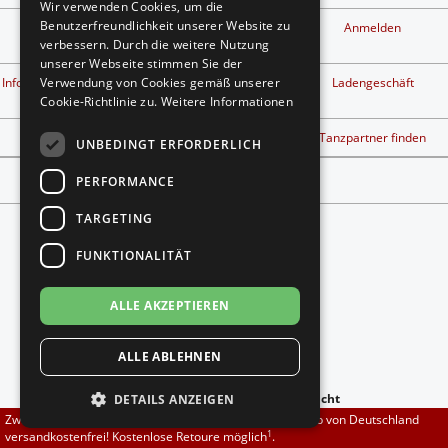
Wir verwenden Cookies, um die
Brautschuhe
Merlet
Benutzerfreundlichkeit unserer Website zu
Kontakt
Privatsphäre und
Anmelden
Datenschutz
verbessern. Durch die weitere Nutzung
unserer Webseite stimmen Sie der
Sneaker
Nueva Epoca
1
Info kostenlose Retouren
Widerrufsbelehrung &
Ladengeschäft
Verwendung von Cookies gemäß unserer
Widerrufsformular
Cookie-Richtlinie zu.
Weitere Informationen
Untergrößen 33-35
Portdance
Tanzschuh Berater
Workshop finden
Tanzpartner finden
UNBEDINGT ERFORDERLICH
Übergrößen 43-44
RayRose
Vertrag widerrufen
PERFORMANCE
Flexerinas
Rummos
TARGETING
FUNKTIONALITÄT
Rumpf
ALLE AKZEPTIEREN
Folgt uns auf
SoDanca
ALLE ABLEHNEN
Suny
anzeigen:
-
zur Mobilen Ansicht
DETAILS ANZEIGEN
TopTanz
Zwischen 70,00 EUR und 800,00 EUR liefern wir innerhalb von Deutschland
Copyright © 2026
DADANZA.de
1
versandkostenfrei! Kostenlose Retoure möglich
.
*Gilt für Lieferungen nach Deutschland. Lieferzeiten für andere Länder und