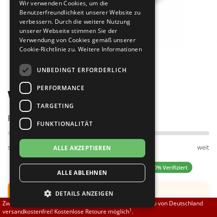
Wir verwenden Cookies, um die
Brautschuhe
Merlet
Benutzerfreundlichkeit unserer Website zu
verbessern. Durch die weitere Nutzung
unserer Webseite stimmen Sie der
Sneaker
Nueva Epoca
Verwendung von Cookies gemäß unserer
Cookie-Richtlinie zu.
Weitere Informationen
Bilder
Untergrößen 33-35
Portdance
UNBEDINGT ERFORDERLICH
Übergrößen 43-44
RayRose
PERFORMANCE
Werner Kern Ronja 3,4
Flexerinas
Rummos
TARGETING
Passt am besten bei Fußweite:
FUNKTIONALITÄT
Rumpf
schmal
normal
weit
ALLE AKZEPTIEREN
SoDanca
5.00 (1 Bewertungen)
✓ 100% Verifiziert
ALLE ABLEHNEN
Suny
Hinweis:
Der Schuh fällt groß aus.
DETAILS ANZEIGEN
TopTanz
Zwischen 70,00 EUR und 800,00 EUR liefern wir innerhalb von Deutschland
Empfehlung: Bitte eine halbe Nummer kleiner
1
versandkostenfrei! Kostenlose Retoure möglich
.
bestellen.