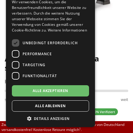
Wir verwenden Cookies, um die
Brautschuhe
Merlet
Benutzerfreundlichkeit unserer Website zu
verbessern. Durch die weitere Nutzung
unserer Webseite stimmen Sie der
Sneaker
Nueva Epoca
Verwendung von Cookies gemäß unserer
Cookie-Richtlinie zu.
Weitere Informationen
Bilder
Untergrößen 33-35
Portdance
UNBEDINGT ERFORDERLICH
Übergrößen 43-44
RayRose
PERFORMANCE
Anna Kern 624-50 Nappa
Flexerinas
Rummos
TARGETING
schwarz
FUNKTIONALITÄT
Rumpf
Passt am besten bei Fußweite:
ALLE AKZEPTIEREN
SoDanca
schmal
normal
weit
ALLE ABLEHNEN
Suny
0.00 (0 Bewertungen)
✓ 100% Verifiziert
DETAILS ANZEIGEN
TopTanz
Zwischen 70,00 EUR und 800,00 EUR liefern wir innerhalb von Deutschland
1
versandkostenfrei! Kostenlose Retoure möglich
.