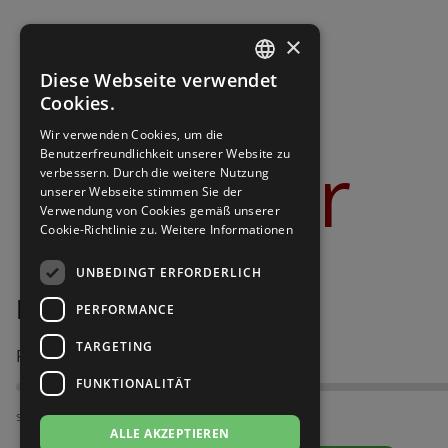
Brautschuhe
Merlet
×
Sneaker
Nueva Epoca
Diese Webseite verwendet
GERMAN
Cookies.
Untergrößen 33-35
Portdance
GERMAN
Wir verwenden Cookies, um die
Bilder
Benutzerfreundlichkeit unserer Website zu
Übergrößen 43-44
RayRose
verbessern. Durch die weitere Nutzung
unserer Webseite stimmen Sie der
Verwendung von Cookies gemäß unserer
Flexerinas
Rummos
Cookie-Richtlinie zu.
Weitere Informationen
Rumpf
UNBEDINGT ERFORDERLICH
Diamant 035-087-040
PERFORMANCE
SoDanca
TARGETING
Passt am besten bei Fußweite:
Suny
FUNKTIONALITÄT
TopTanz
schmal
ALLE AKZEPTIEREN