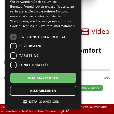
Wir verwenden Cookies, um die
Brautschuhe
Merlet
Benutzerfreundlichkeit unserer Website zu
verbessern. Durch die weitere Nutzung
unserer Webseite stimmen Sie der
Sneaker
Nueva Epoca
Verwendung von Cookies gemäß unserer
Cookie-Richtlinie zu.
Weitere Informationen
Bilder
Video
Untergrößen 33-35
Portdance
UNBEDINGT ERFORDERLICH
Übergrößen 43-44
RayRose
PERFORMANCE
Diamant 050-029-034 comfort
Flexerinas
Rummos
TARGETING
Passt am besten bei Fußweite:
FUNKTIONALITÄT
Rumpf
schmal
normal
weit
ALLE AKZEPTIEREN
SoDanca
4.59 (29 Bewertungen)
✓ 100% Verifiziert
ALLE ABLEHNEN
Suny
DETAILS ANZEIGEN
TopTanz
114,00 EUR
Zwischen 70,00 EUR und 800,00 EUR liefern wir innerhalb von Deutschland
1
versandkostenfrei! Kostenlose Retoure möglich
.