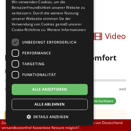
Wir verwenden Cookies, um die
Brautschuhe
Merlet
Benutzerfreundlichkeit unserer Website zu
verbessern. Durch die weitere Nutzung
unserer Webseite stimmen Sie der
Sneaker
Nueva Epoca
Verwendung von Cookies gemäß unserer
Cookie-Richtlinie zu.
Weitere Informationen
Bilder
Video
Untergrößen 33-35
Portdance
UNBEDINGT ERFORDERLICH
Übergrößen 43-44
RayRose
PERFORMANCE
Diamant 053-029-525 comfort
Flexerinas
Rummos
TARGETING
Passt am besten bei Fußweite:
FUNKTIONALITÄT
Rumpf
schmal
normal
weit
ALLE AKZEPTIEREN
SoDanca
4.60 (5 Bewertungen)
✓ 100% Verifiziert
ALLE ABLEHNEN
Suny
Hinweis:
Der Schuh fällt groß aus.
DETAILS ANZEIGEN
TopTanz
Zwischen 70,00 EUR und 800,00 EUR liefern wir innerhalb von Deutschland
Empfehlung: Bitte bestellen Sie ihn eine halbe
1
versandkostenfrei! Kostenlose Retoure möglich
.
Nummer kleiner.