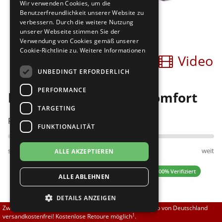
Wir verwenden Cookies, um die
Brautschuhe
Merlet
Benutzerfreundlichkeit unserer Website zu
verbessern. Durch die weitere Nutzung
unserer Webseite stimmen Sie der
Sneaker
Nueva Epoca
Verwendung von Cookies gemäß unserer
Cookie-Richtlinie zu.
Weitere Informationen
Bilder
Video
Untergrößen 33-35
Portdance
UNBEDINGT ERFORDERLICH
Übergrößen 43-44
RayRose
PERFORMANCE
Diamant 107-013-001 comfort
Flexerinas
Rummos
TARGETING
Passt am besten bei Fußweite:
FUNKTIONALITÄT
Rumpf
schmal
normal
weit
ALLE AKZEPTIEREN
SoDanca
4.46 (13 Bewertungen)
✓ 100% Verifiziert
ALLE ABLEHNEN
Suny
DETAILS ANZEIGEN
TopTanz
114,00 EUR
Zwischen 70,00 EUR und 800,00 EUR liefern wir innerhalb von Deutschland
1
versandkostenfrei! Kostenlose Retoure möglich
.